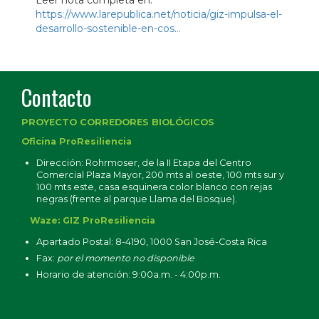
Leer nota completa en:
https://www.larepublica.net/noticia/giz-impulsa-el-
desarrollo-sostenible-en-cos…
Contacto
PROYECTO CORREDORES BIOLÓGICOS
Oficina ProResiliencia
Dirección: Rohrmoser, de la II Etapa del Centro
Comercial Plaza Mayor, 200 mts al oeste, 100 mts sur y
100 mts este, casa esquinera color blanco con rejas
negras (frente al parque Llama del Bosque).
Waze: GIZ ProResiliencia
Apartado Postal: 8-4190, 1000 San José-Costa Rica
Fax:
por el momento no disponible
Horario de atención: 9:00a.m. - 4:00p.m.