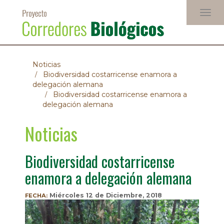
Pasar
Togg
al
navig
contenido
principal
Noticias
Biodiversidad costarricense enamora a
delegación alemana
Biodiversidad costarricense enamora a
delegación alemana
Noticias
Biodiversidad costarricense
enamora a delegación alemana
Miércoles 12 de Diciembre, 2018
FECHA: