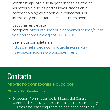
Potthast, apuntó que la gobernanza es otro de
los retos, ya que las partes involucradas en el
corredor biológico tienen que concertar sus
intereses y encontrar aquellos que les unen.
Escuchar entrevista
completa
https://soundcloud.com/ameliarueda/nuestra-
voz-corredores-biologicos-03-01-2019
Leer nota completa en:
https://ameliarueda.com/nota/plan-crear-12-
nuevos-corredores-biologicos-enfrent…
Contacto
PROYECTO CORREDORES BIOLÓGICOS
Oficina ProResiliencia
Dirección: Rohrmoser, de la II Etapa del Centro
Comercial Plaza Mayor, 200 mts al oeste, 100 mts sur y
100 mts este, casa esquinera color blanco con rejas