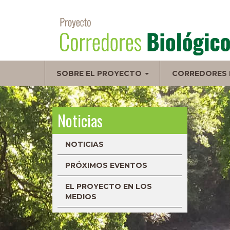
Pasar
al
contenido
principal
Navegación
SOBRE EL PROYECTO
CORREDORES 
principal
Noticias
NOTICIAS
PRÓXIMOS EVENTOS
EL PROYECTO EN LOS
MEDIOS