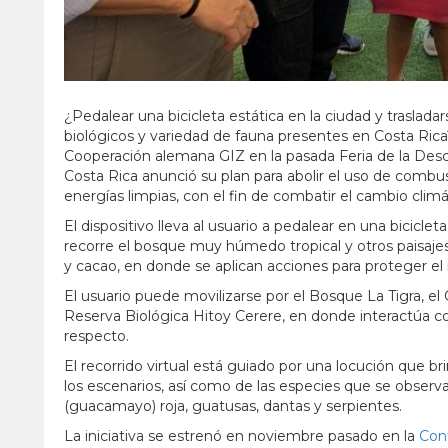
¿Pedalear una bicicleta estática en la ciudad y traslad
biológicos y variedad de fauna presentes en Costa Rica?
Cooperación alemana GIZ en la pasada Feria de la Desca
Costa Rica anunció su plan para abolir el uso de combust
energías limpias, con el fin de combatir el cambio climá
El dispositivo lleva al usuario a pedalear en una bicicleta
recorre el bosque muy húmedo tropical y otros paisaj
y cacao, en donde se aplican acciones para proteger el
El usuario puede movilizarse por el Bosque La Tigra, el
Reserva Biológica Hitoy Cerere, en donde interactúa con
respecto.
El recorrido virtual está guiado por una locución que br
los escenarios, así como de las especies que se obser
(guacamayo) roja, guatusas, dantas y serpientes.
La iniciativa se estrenó en noviembre pasado en la
Conf