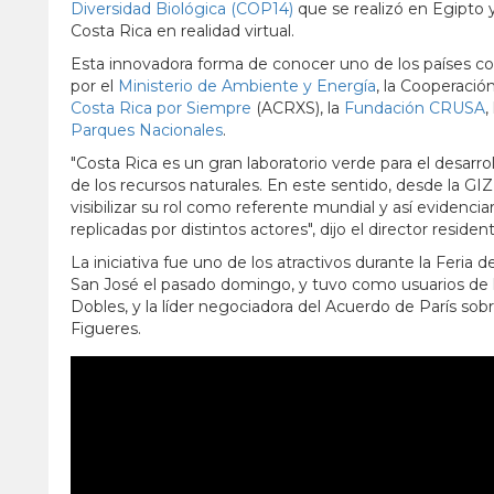
Diversidad Biológica (COP14)
que se realizó en Egipto 
Costa Rica en realidad virtual.
Esta innovadora forma de conocer uno de los países c
por el
Ministerio de Ambiente y Energía
, la Cooperació
Costa Rica por Siempre
(ACRXS), la
Fundación CRUSA
,
Parques Nacionales
.
"Costa Rica es un gran laboratorio verde para el desar
de los recursos naturales. En este sentido, desde la G
visibilizar su rol como referente mundial y así evidenc
replicadas por distintos actores", dijo el director reside
La iniciativa fue uno de los atractivos durante la Feria 
San José el pasado domingo, y tuvo como usuarios de l
Dobles, y la líder negociadora del Acuerdo de París sobr
Figueres.