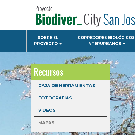
Pasar
al
contenido
principal
Navegación
SOBRE EL
CORREDORES BIOLÓGICOS
principal
PROYECTO
INTERURBANOS
Recursos
CAJA DE HERRAMIENTAS
FOTOGRAFÍAS
VIDEOS
MAPAS